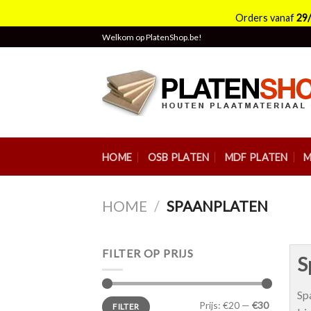
Orders vanaf
29
Skip
Welkom op PlatenShop.be!
to
content
HOME
OSB PLATEN
MDF PLATEN
M
HOME
/
SPAANPLATEN
FILTER OP PRIJS
S
Sp
Min.
Max.
Prijs:
€20
—
€30
FILTER