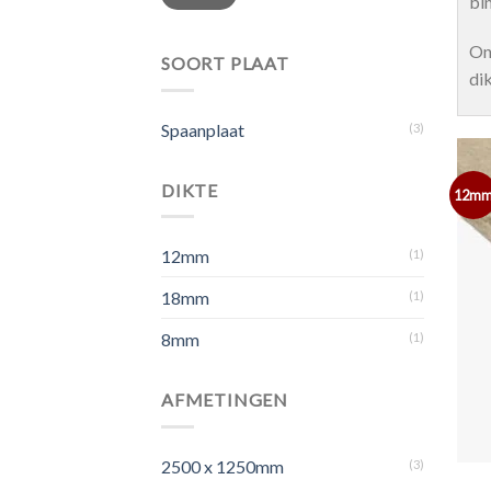
prijs
prijs
bi
On
SOORT PLAAT
di
Spaanplaat
(3)
DIKTE
12m
12mm
(1)
18mm
(1)
8mm
(1)
AFMETINGEN
2500 x 1250mm
(3)