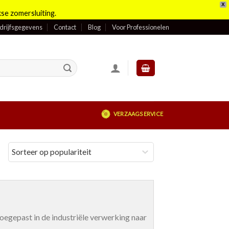
X
se zomersluiting.
drijfsgegevens
Contact
Blog
Voor Professionelen
VERZAAGSERVICE
oegepast in de industriële verwerking naar