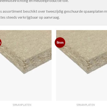
nnenhuisinrichting en meubelproductie toe.
s assortiment beschikt over tweezijdig geschuurde spaanplaten m
ktes steeds verkrijgbaar op aanvraag.
m
8mm
SPAANPLATEN
SPAANPLATEN