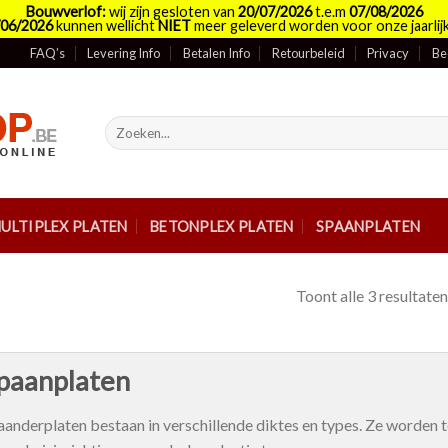
Bouwverlof:
wij zijn gesloten van
20/07/2026
t.e.m
07/08/2026
/06/2026
kunnen wellicht
NIET
meer geleverd worden voor onze jaarlijk
FAQ’s
Levering Info
Betalen Info
Retourbeleid
Privacy
Be
Zoeken
naar:
ULTIPLEX PLATEN
BETONPLEX PLATEN
SPAANPLATEN
Toont alle 3 resultaten
paanplaten
aanderplaten bestaan in verschillende diktes en types. Ze worden t