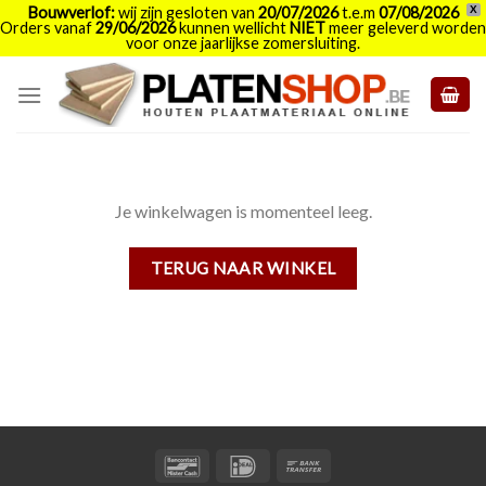
Bouwverlof:
wij zijn gesloten van
20/07/2026
t.e.m
07/08/2026
X
Orders vanaf
29/06/2026
kunnen wellicht
NIET
meer geleverd worden
voor onze jaarlijkse zomersluiting.
Skip
to
content
Je winkelwagen is momenteel leeg.
TERUG NAAR WINKEL