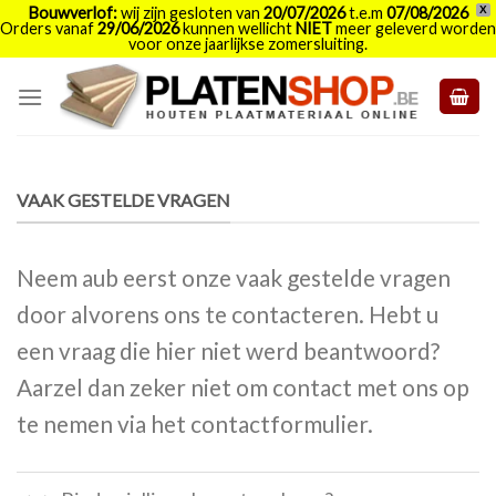
Bouwverlof:
wij zijn gesloten van
20/07/2026
t.e.m
07/08/2026
X
Orders vanaf
29/06/2026
kunnen wellicht
NIET
meer geleverd worden
voor onze jaarlijkse zomersluiting.
Skip
to
content
VAAK GESTELDE VRAGEN
Neem aub eerst onze vaak gestelde vragen
door alvorens ons te contacteren. Hebt u
een vraag die hier niet werd beantwoord?
Aarzel dan zeker niet om contact met ons op
te nemen via het contactformulier.