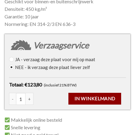
Geschikt voor binnen-en buitenschrijnwerk
Densiteit: 450 kg/m³
Garantie: 10 jaar
Normering: EN 314-2/3 EN 636-3
Verzaagservice
JA
- verzaag deze plaat voor mij op maat
NEE
- ik verzaag deze plaat liever zelf
Totaal: €123,80
(inclusief 21% BTW)
Garantiemultiplex Okoumé - 18mm - 2500 x 1220mm aantal
IN WINKELMAND
Makkelijk online besteld
Snelle levering
Niet goed = geld terug!