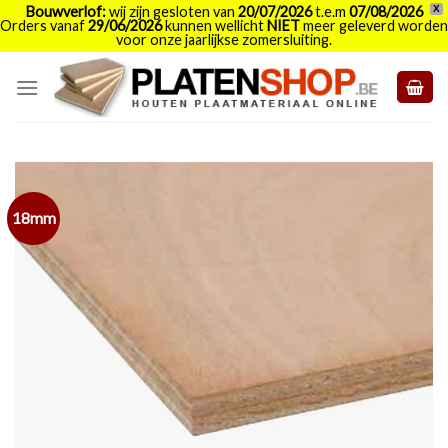
Bouwverlof:
wij zijn gesloten van
20/07/2026
t.e.m
07/08/2026
X
Orders vanaf
29/06/2026
kunnen wellicht
NIET
meer geleverd worden
voor onze jaarlijkse zomersluiting.
Skip
to
content
18mm