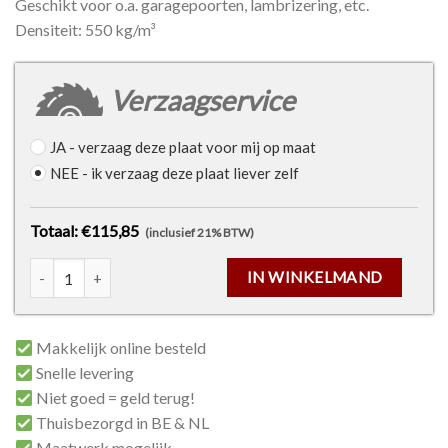
Geschikt voor o.a. garagepoorten, lambrizering, etc.
Densiteit: 550 kg/m³
Verzaagservice
JA
- verzaag deze plaat voor mij op maat
NEE
- ik verzaag deze plaat liever zelf
Totaal: €115,85
(inclusief 21% BTW)
Multiplex meranti plaat gegroefd - 12mm - 2440 x 1220mm aan
IN WINKELMAND
Makkelijk online besteld
Snelle levering
Niet goed = geld terug!
Thuisbezorgd in BE & NL
Maatwerk mogelijk