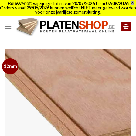
Bouwverlof:
wij zijn gesloten van
20/07/2026
t.e.m
07/08/2026
X
Orders vanaf
29/06/2026
kunnen wellicht
NIET
meer geleverd worden
voor onze jaarlijkse zomersluiting.
Skip
to
content
12mm