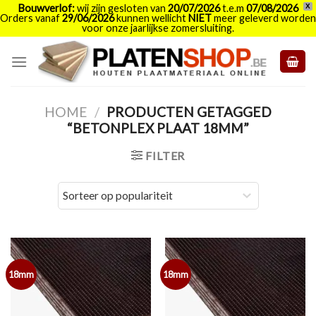
Bouwverlof:
wij zijn gesloten van
20/07/2026
t.e.m
07/08/2026
X
Orders vanaf
29/06/2026
kunnen wellicht
NIET
meer geleverd worden
voor onze jaarlijkse zomersluiting.
Skip
to
content
HOME
/
PRODUCTEN GETAGGED
“BETONPLEX PLAAT 18MM”
FILTER
18mm
18mm