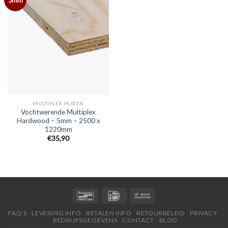
MULTIPLEX PLATEN
Vochtwerende Multiplex
Hardwood – 5mm – 2500 x
1220mm
€35,90
FAQ’S
LEVERING INFO
BETALEN INFO
RETOURBELEID
PRIVACY
BEDRIJFSGEGEVENS
CONTACT
BLOG