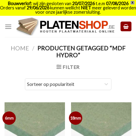
Bouwverlof:
wij zijn gesloten van
20/07/2026
t.e.m
07/08/2026
X
Orders vanaf
29/06/2026
kunnen wellicht
NIET
meer geleverd worden
voor onze jaarlijkse zomersluiting.
Skip
to
content
HOME
/
PRODUCTEN GETAGGED “MDF
HYDRO”
FILTER
6mm
18mm