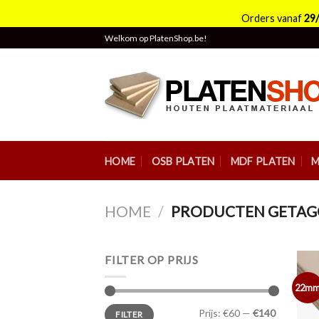
Orders vanaf
29
Skip
Welkom op PlatenShop.be!
to
content
HOME
OSB PLATEN
MDF PLATEN
M
HOME
/
PRODUCTEN GETAGG
FILTER OP PRIJS
22m
Min.
Max.
Prijs:
€60
—
€140
FILTER