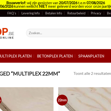
Bouwverlof:
wij zijn gesloten van
20/07/2026
t.e.m
07/08/2026
/06/2026
kunnen wellicht
NIET
meer geleverd worden voor onze jaarlijk
FAQ’s
Levering Info
Betalen Info
Retourbeleid
Privacy
Be
Zoeken
naar:
ULTIPLEX PLATEN
BETONPLEX PLATEN
SPAANPLATEN
ED “MULTIPLEX 22MM”
Toont alle 2 resultaten
m
22mm