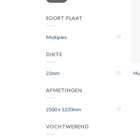
prijs
prijs
SOORT PLAAT
Multiplex
(2)
DIKTE
22mm
(2)
Mu
AFMETINGEN
2500 x 1220mm
(2)
VOCHTWEREND