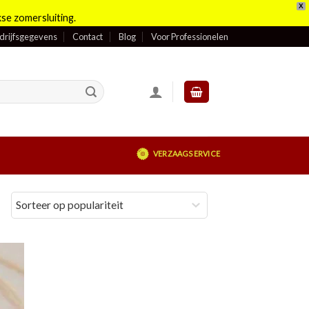
X
se zomersluiting.
drijfsgegevens
Contact
Blog
Voor Professionelen
VERZAAGSERVICE