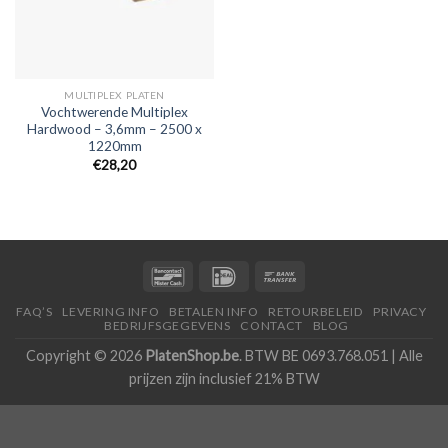
MULTIPLEX PLATEN
Vochtwerende Multiplex
Hardwood – 3,6mm – 2500 x
1220mm
€28,20
FAQ’S
LEVERING INFO
BETALEN INFO
RETOURBELEID
PRIVACY
BEDRIJFSGEGEVENS
CONTACT
BLOG
Copyright © 2026
PlatenShop.be
. BTW BE 0693.768.051 | Alle
prijzen zijn inclusief 21% BTW