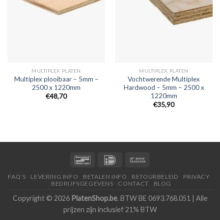
MULTIPLEX PLATEN
MULTIPLEX PLATEN
Multiplex plooibaar – 5mm –
Vochtwerende Multiplex
2500 x 1220mm
Hardwood – 5mm – 2500 x
1220mm
€48,70
€35,90
FAQ’S
LEVERING INFO
BETALEN INFO
RETOURBELEID
PRIVACY
BEDRIJFSGEGEVENS
CONTACT
BLOG
Copyright © 2026
PlatenShop.be
. BTW BE 0693.768.051 | Alle
prijzen zijn inclusief 21% BTW