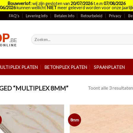
Bouwverlof:
wij zijn gesloten van
20/07/2026
t.e.m
07/08/2026
/06/2026
kunnen wellicht
NIET
meer geleverd worden voor onze jaarlijk
FAQ’s
Levering Info
Betalen Info
Retourbeleid
Privacy
Be
Zoeken
naar:
ULTIPLEX PLATEN
BETONPLEX PLATEN
SPAANPLATEN
ED “MULTIPLEX 8MM”
Toont alle 3 resultaten
8mm