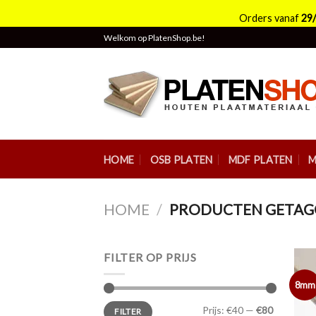
Orders vanaf
29
Skip
Welkom op PlatenShop.be!
to
content
HOME
OSB PLATEN
MDF PLATEN
M
HOME
/
PRODUCTEN GETAGG
FILTER OP PRIJS
8mm
Min.
Max.
Prijs:
€40
—
€80
FILTER