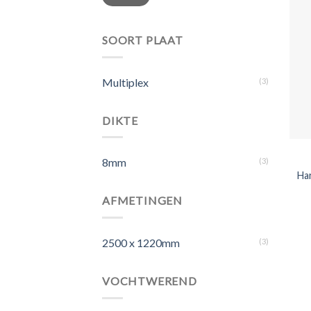
prijs
prijs
SOORT PLAAT
Multiplex
(3)
DIKTE
8mm
(3)
Ha
AFMETINGEN
2500 x 1220mm
(3)
VOCHTWEREND