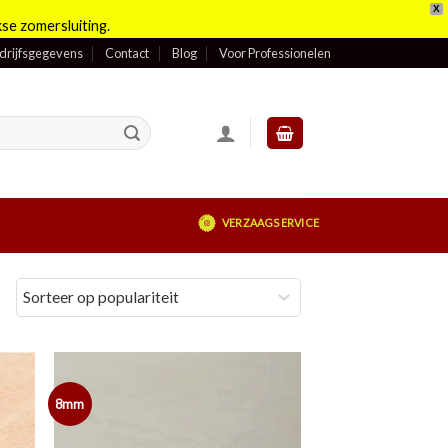
X
se zomersluiting.
drijfsgegevens
Contact
Blog
Voor Professionelen
VERZAAGSERVICE
8mm