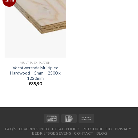
MULTIPLEX PLATEN
Vochtwerende Multiplex
Hardwood – 5mm – 2500 x
1220mm
€35,90
FAQ’S
LEVERING INFO
BETALEN INFO
RETOURBELEID
PRIVACY
BEDRIJFSGEGEVENS
CONTACT
BLOG