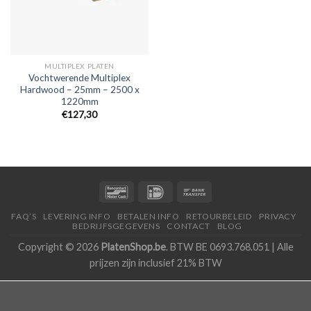
MULTIPLEX PLATEN
Vochtwerende Multiplex
Hardwood – 25mm – 2500 x
1220mm
€127,30
FAQ’S
LEVERING INFO
BETALEN INFO
RETOURBELEID
PRIVACY
BEDRIJFSGEGEVENS
CONTACT
BLOG
Copyright © 2026
PlatenShop.be
. BTW BE 0693.768.051 | Alle
prijzen zijn inclusief 21% BTW