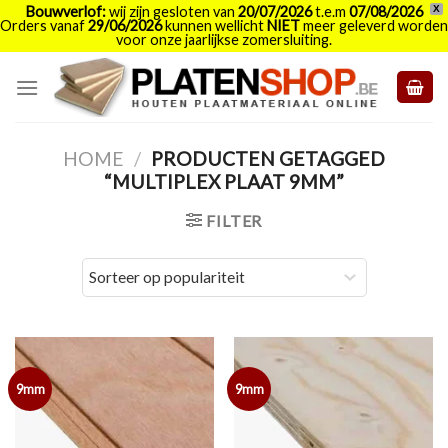
Bouwverlof:
wij zijn gesloten van
20/07/2026
t.e.m
07/08/2026
X
Orders vanaf
29/06/2026
kunnen wellicht
NIET
meer geleverd worden
voor onze jaarlijkse zomersluiting.
Skip
to
content
HOME
/
PRODUCTEN GETAGGED
“MULTIPLEX PLAAT 9MM”
FILTER
9mm
9mm