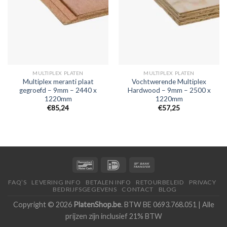
MULTIPLEX PLATEN
MULTIPLEX PLATEN
Multiplex meranti plaat
Vochtwerende Multiplex
gegroefd – 9mm – 2440 x
Hardwood – 9mm – 2500 x
1220mm
1220mm
€85,24
€57,25
FAQ’S
LEVERING INFO
BETALEN INFO
RETOURBELEID
PRIVACY
BEDRIJFSGEGEVENS
CONTACT
BLOG
Copyright © 2026
PlatenShop.be
. BTW BE 0693.768.051 | Alle
prijzen zijn inclusief 21% BTW