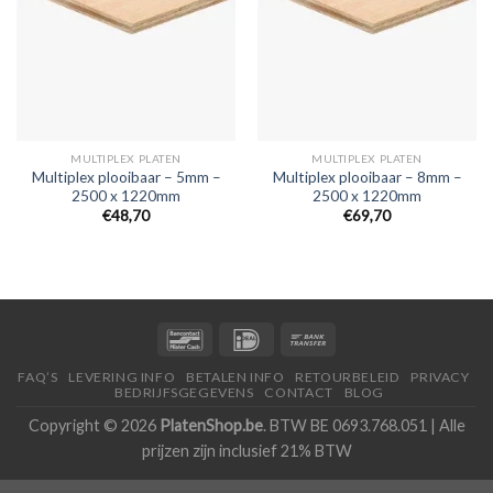
MULTIPLEX PLATEN
MULTIPLEX PLATEN
Multiplex plooibaar – 5mm –
Multiplex plooibaar – 8mm –
2500 x 1220mm
2500 x 1220mm
€48,70
€69,70
FAQ’S
LEVERING INFO
BETALEN INFO
RETOURBELEID
PRIVACY
BEDRIJFSGEGEVENS
CONTACT
BLOG
Copyright © 2026
PlatenShop.be
. BTW BE 0693.768.051 | Alle
prijzen zijn inclusief 21% BTW