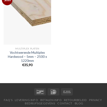
MULTIPLEX PLATEN
Vochtwerende Multiplex
Hardwood – 5mm – 2500 x
1220mm
€35,90
FAQ’S
LEVERING INFO
BETALEN INFO
RETOURBELEID
PRIVACY
BEDRIJFSGEGEVENS
CONTACT
BLOG