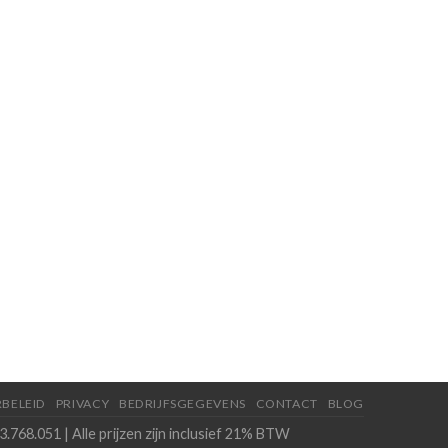
BELEID
PRIVACY
BEDRIJFSGEGEVENS
CONTACT
BLOG
.768.051 | Alle prijzen zijn inclusief 21% BTW