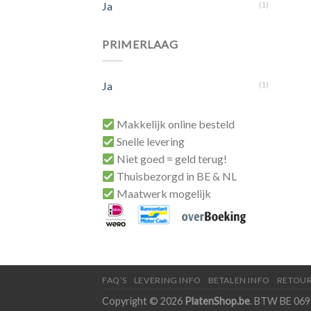
Ja
(1)
PRIMERLAAG
Ja
(1)
Makkelijk online besteld
Snelle levering
Niet goed = geld terug!
Thuisbezorgd in BE & NL
Maatwerk mogelijk
FAQ’S
LEVERING INFO
BETALEN INFO
RETOUR
Copyright © 2026
PlatenShop.be
. BTW BE 0693