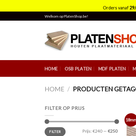
Orders vanaf
29
Skip
Welkom op PlatenShop.be!
to
content
HOME
OSB PLATEN
MDF PLATEN
M
HOME
/
PRODUCTEN GETAG
FILTER OP PRIJS
18m
Min.
Max.
Prijs:
€240
—
€250
FILTER
prijs
prijs