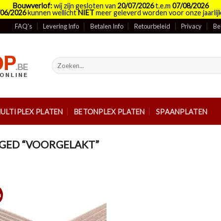
Bouwverlof:
wij zijn gesloten van
20/07/2026
t.e.m
07/08/2026
/06/2026
kunnen wellicht
NIET
meer geleverd worden voor onze jaarlijk
FAQ’s
Levering Info
Betalen Info
Retourbeleid
Privacy
Be
Zoeken
naar:
ULTIPLEX PLATEN
BETONPLEX PLATEN
SPAANPLATEN
GED “VOORGELAKT”
m