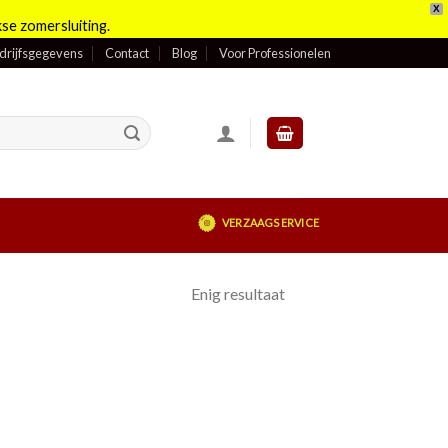
X
se zomersluiting.
drijfsgegevens
Contact
Blog
Voor Professionelen
VERZAAGSERVICE
Enig resultaat