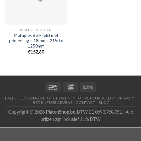
MULTIPLEX PLATEN
Multiplex Berk (els) met
primerlaag – 18mm – 2150 x
1250mm
€152,60
FAQ’S
LEVERING INFO
BETALEN INFO
RETOURBELEID
PRIVACY
BEDRIJFSGEGEVENS
CONTACT
BLOG
Copyright © 2026
PlatenShop.be
. BTW BE 0693.768.051 | Alle
prijzen zijn inclusief 21% BTW