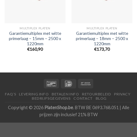
MULTIPLEX PLATEN
MULTIPLEX PLATEN
Garantiemultiplex met witte
Garantiemultiplex met witte
primerlaag – 15mm – 2500 x
primerlaag – 18mm – 2500 x
1220mm
1220mm
€160,90
€173,70
FAQ’S
LEVERING INFO
BETALEN INFO
RETOURBELEID
PRIVACY
BEDRIJFSGEGEVENS
CONTACT
BLOG
Copyright © 2026
PlatenShop.be
. BTW BE 0693.768.051 | Alle
prijzen zijn inclusief 21% BTW