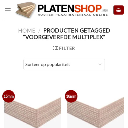
Skip
to
content
HOME
/
PRODUCTEN GETAGGED
“VOORGEVERFDE MULTIPLEX”
FILTER
15mm
18mm