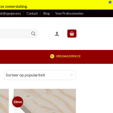
X
se zomersluiting.
drijfsgegevens
Contact
Blog
Voor Professionelen
VERZAAGSERVICE
10mm