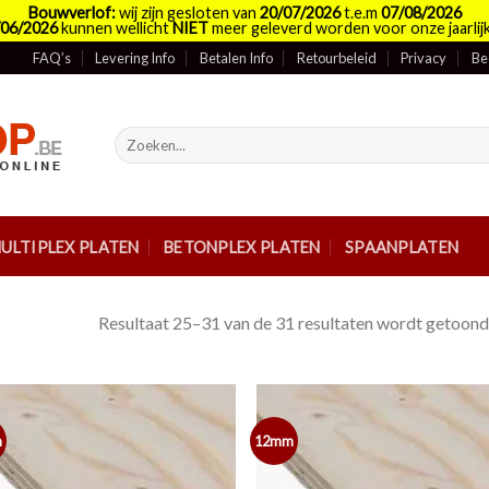
Bouwverlof:
wij zijn gesloten van
20/07/2026
t.e.m
07/08/2026
/06/2026
kunnen wellicht
NIET
meer geleverd worden voor onze jaarlijk
FAQ’s
Levering Info
Betalen Info
Retourbeleid
Privacy
Be
Zoeken
naar:
ULTIPLEX PLATEN
BETONPLEX PLATEN
SPAANPLATEN
Resultaat 25–31 van de 31 resultaten wordt getoond
m
12mm