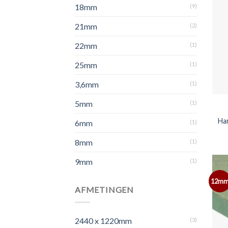
18mm
(9)
21mm
(2)
22mm
(1)
25mm
(1)
3,6mm
(1)
5mm
(1)
Ha
6mm
(1)
8mm
(1)
9mm
(1)
12m
AFMETINGEN
2440 x 1220mm
(3)