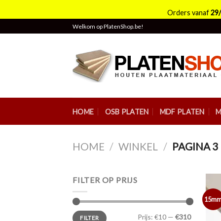
Orders vanaf
29
Skip
Welkom op PlatenShop.be!
to
content
HOME
OSB PLATEN
MDF PLATEN
M
HOME
/
WINKEL
/
PAGINA 3
FILTER OP PRIJS
15m
Min.
Max.
Prijs:
€10
—
€310
FILTER