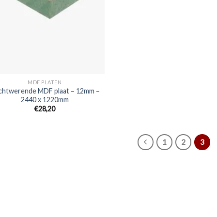
MDF PLATEN
chtwerende MDF plaat – 12mm –
2440 x 1220mm
€28,20
1
2
3