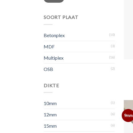
prijs
prijs
SOORT PLAAT
Betonplex
(10)
MDF
(3)
Multiplex
(16)
OSB
(2)
DIKTE
10mm
(1)
12mm
(6)
9mm
15mm
(6)