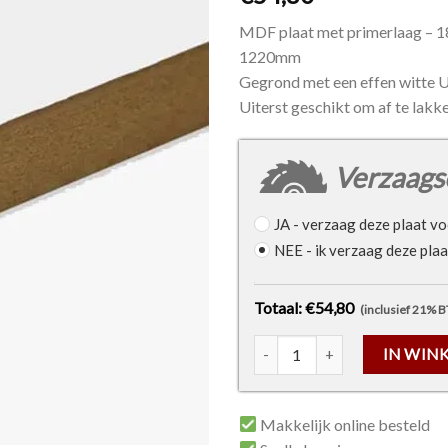
MDF plaat met primerlaag – 
1220mm
Gegrond met een effen witte 
Uiterst geschikt om af te lakke
Verzaags
JA
- verzaag deze plaat vo
NEE
- ik verzaag deze plaat
Totaal: €54,80
(inclusief 21% 
MDF plaat met primerlaag -
IN WIN
Makkelijk online besteld