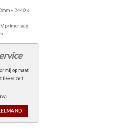
18mm – 2440 x
UV primerlaag.
n.
ervice
or mij op maat
 liever zelf
BTW)
 18mm - 2440 x 1220mm aantal
KELMAND