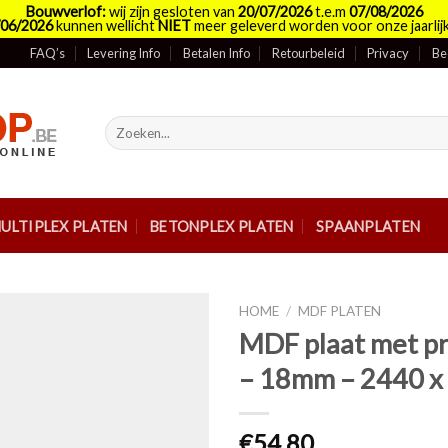
Bouwverlof:
wij zijn gesloten van
20/07/2026
t.e.m
07/08/2026
/06/2026
kunnen wellicht
NIET
meer geleverd worden voor onze jaarlijk
FAQ’s
Levering Info
Betalen Info
Retourbeleid
Privacy
Be
Zoeken
naar:
ULTIPLEX PLATEN
BETONPLEX PLATEN
SPAANPLATEN
HOME
/
MDF PLATEN
MDF plaat met p
– 18mm – 2440 
€54,80