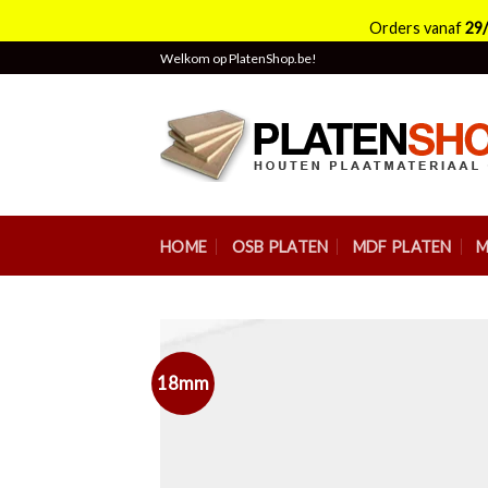
Orders vanaf
29
Skip
Welkom op PlatenShop.be!
to
content
HOME
OSB PLATEN
MDF PLATEN
M
18mm