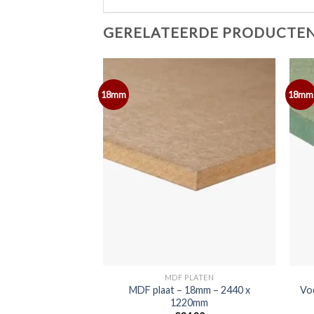
GERELATEERDE PRODUCTE
18mm
18mm
PLATEN
MDF PLATEN
DF plaat – 6mm –
MDF plaat – 18mm – 2440 x
Vo
x 1220mm
1220mm