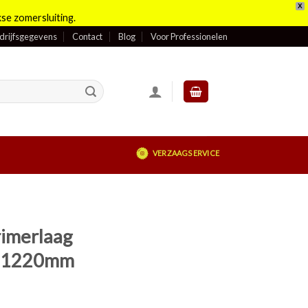
X
se zomersluiting.
drijfsgegevens
Contact
Blog
Voor Professionelen
VERZAAGSERVICE
rimerlaag
x 1220mm