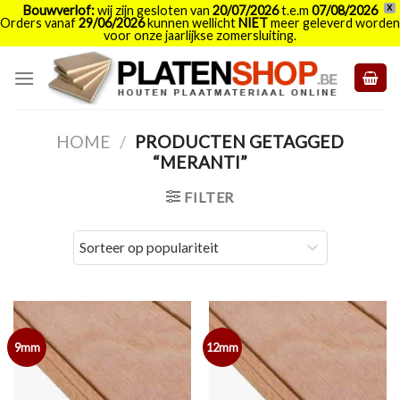
Bouwverlof:
wij zijn gesloten van
20/07/2026
t.e.m
07/08/2026
X
Orders vanaf
29/06/2026
kunnen wellicht
NIET
meer geleverd worden
voor onze jaarlijkse zomersluiting.
Skip
to
content
HOME
/
PRODUCTEN GETAGGED
“MERANTI”
FILTER
9mm
12mm