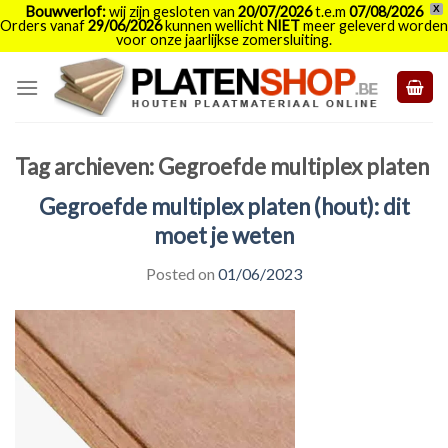
Bouwverlof:
wij zijn gesloten van
20/07/2026
t.e.m
07/08/2026
X
Orders vanaf
29/06/2026
kunnen wellicht
NIET
meer geleverd worden
voor onze jaarlijkse zomersluiting.
Skip
to
content
Tag archieven:
Gegroefde multiplex platen
Gegroefde multiplex platen (hout): dit
moet je weten
Posted on
01/06/2023