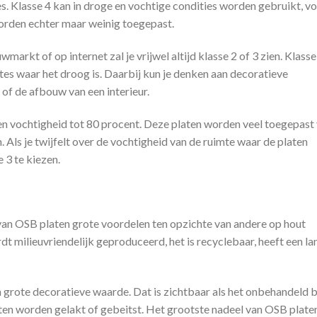
es. Klasse 4 kan in droge en vochtige condities worden gebruikt, v
worden echter maar weinig toegepast.
arkt of op internet zal je vrijwel altijd klasse 2 of 3 zien. Klasse 
tes waar het droog is. Daarbij kun je denken aan decoratieve
of de afbouw van een interieur.
een vochtigheid tot 80 procent. Deze platen worden veel toegepast
. Als je twijfelt over de vochtigheid van de ruimte waar de platen
 3 te kiezen.
 van OSB platen grote voordelen ten opzichte van andere op hout
 milieuvriendelijk geproduceerd, het is recyclebaar, heeft een la
 grote decoratieve waarde. Dat is zichtbaar als het onbehandeld bl
ten worden gelakt of gebeitst. Het grootste nadeel van OSB platen