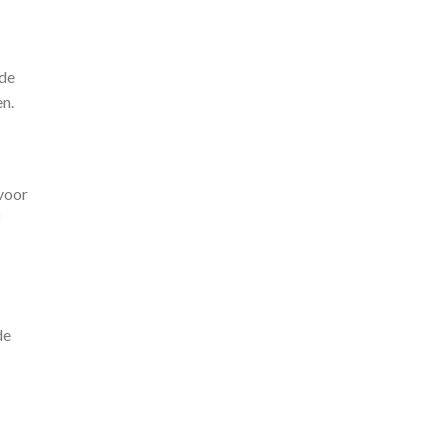
 de
n.
 voor
f
de