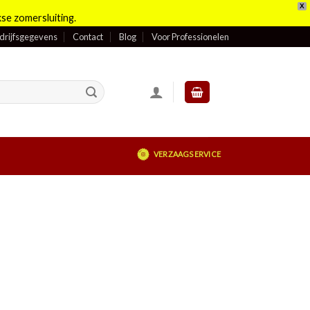
X
se zomersluiting.
drijfsgegevens
Contact
Blog
Voor Professionelen
VERZAAGSERVICE