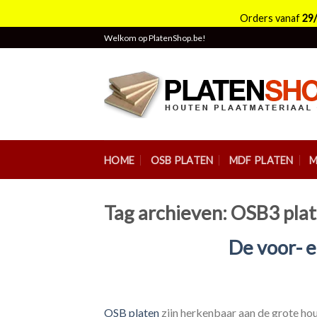
Orders vanaf
29
Skip
Welkom op PlatenShop.be!
to
content
HOME
OSB PLATEN
MDF PLATEN
M
Tag archieven:
OSB3 pla
De voor- 
OSB platen
zijn herkenbaar aan de grote hou