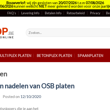
Bouwverlof:
wij zijn gesloten van
20/07/2026
t.e.m
07/08/2026
/06/2026
kunnen wellicht
NIET
meer geleverd worden voor onze jaarlijk
FAQ’s
Levering Info
Betalen Info
Retourbeleid
Privacy
Be
Zoeken
naar:
ULTIPLEX PLATEN
BETONPLEX PLATEN
SPAANPLATEN
ten
en nadelen van OSB platen
Posted on
12/10/2020
tsnippers die je aan het