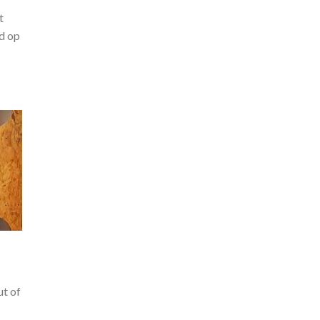
t
rd op
ut of