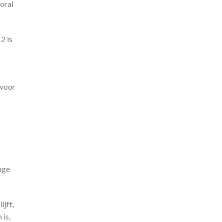
ooral
2 is
 voor
nge
ijft,
 is,