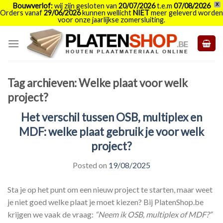
Bouwverlof:
wij zijn gesloten van
20/07/2026
t.e.m
07/08/2026
X
Orders vanaf
29/06/2026
kunnen wellicht
NIET
meer geleverd worden
voor onze jaarlijkse zomersluiting.
Skip
to
content
Tag archieven:
Welke plaat voor welk
project?
Het verschil tussen OSB, multiplex en
MDF: welke plaat gebruik je voor welk
project?
Posted on
19/08/2025
Sta je op het punt om een nieuw project te starten, maar weet
je niet goed welke plaat je moet kiezen? Bij PlatenShop.be
krijgen we vaak de vraag:
“Neem ik OSB, multiplex of MDF?”