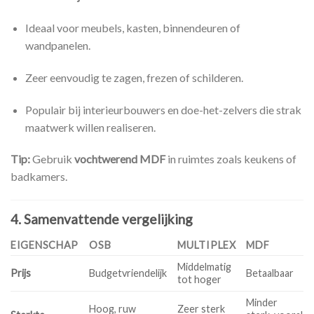
Ideaal voor meubels, kasten, binnendeuren of
wandpanelen.
Zeer eenvoudig te zagen, frezen of schilderen.
Populair bij interieurbouwers en doe-het-zelvers die strak
maatwerk willen realiseren.
Tip:
Gebruik
vochtwerend MDF
in ruimtes zoals keukens of
badkamers.
4. Samenvattende vergelijking
EIGENSCHAP
OSB
MULTIPLEX
MDF
Middelmatig
Prijs
Budgetvriendelijk
Betaalbaar
tot hoger
Minder
Hoog, ruw
Zeer sterk