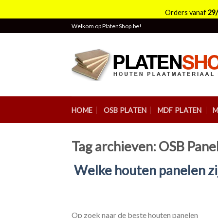
Orders vanaf
29
Skip
Welkom op PlatenShop.be!
to
content
HOME
OSB PLATEN
MDF PLATEN
M
Tag archieven:
OSB Pane
Welke houten panelen zij
Op zoek naar de beste houten panelen