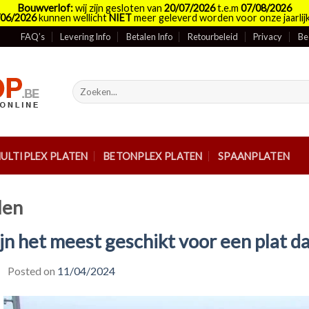
Bouwverlof:
wij zijn gesloten van
20/07/2026
t.e.m
07/08/2026
/06/2026
kunnen wellicht
NIET
meer geleverd worden voor onze jaarlijk
FAQ’s
Levering Info
Betalen Info
Retourbeleid
Privacy
Be
Zoeken
naar:
ULTIPLEX PLATEN
BETONPLEX PLATEN
SPAANPLATEN
len
n het meest geschikt voor een plat d
Posted on
11/04/2024