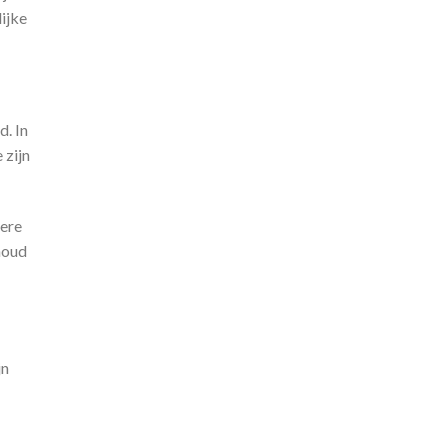
ijke
d. In
 zijn
dere
houd
jn