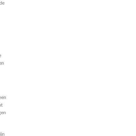
 de
e
en
een
ht
gen
ijn