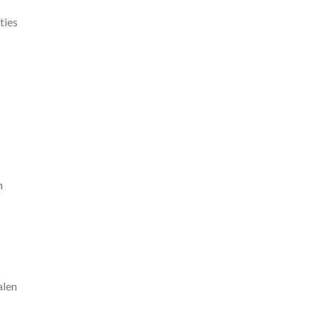
ties
n
alen