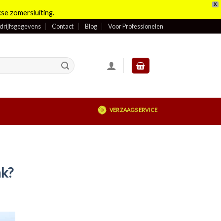
X
se zomersluiting.
drijfsgegevens
Contact
Blog
Voor Professionelen
VERZAAGSERVICE
ak?