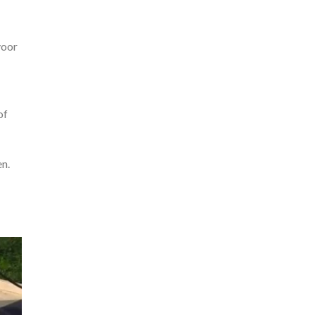
voor
of
n.