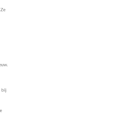
 Ze
euw.
 bij
e