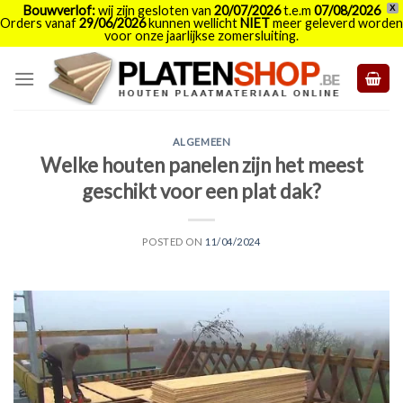
Bouwverlof:
wij zijn gesloten van
20/07/2026
t.e.m
07/08/2026
X
Orders vanaf
29/06/2026
kunnen wellicht
NIET
meer geleverd worden
voor onze jaarlijkse zomersluiting.
Skip
to
content
ALGEMEEN
Welke houten panelen zijn het meest
geschikt voor een plat dak?
POSTED ON
11/04/2024