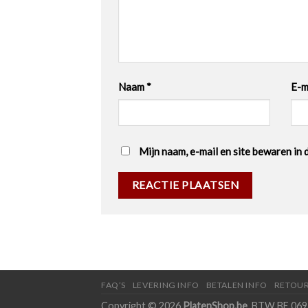
Naam
*
E-m
Mijn naam, e-mail en site bewaren in 
FAQ’S
LEVERING INFO
BETALEN INFO
RETOUR
Copyright © 2026
PlatenShop.be
. BTW BE 0693