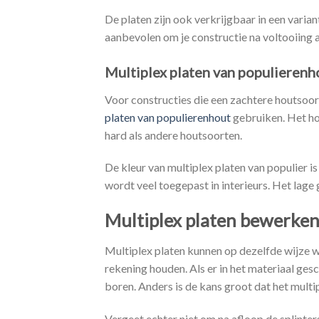
De platen zijn ook verkrijgbaar in een vari
aanbevolen om je constructie na voltooiing 
Multiplex platen van populierenh
Voor constructies die een zachtere houtsoo
platen van populierenhout
gebruiken. Het hou
hard als andere houtsoorten.
De kleur van multiplex platen van populier i
wordt veel toegepast in interieurs. Het lag
Multiplex platen bewerke
Multiplex platen kunnen op dezelfde wijze 
rekening houden. Als er in het materiaal ge
boren. Anders is de kans groot dat het multip
Vergeet echter niet om na afloop de splinter