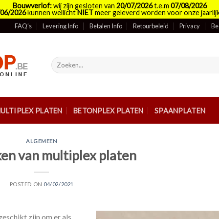
Bouwverlof:
wij zijn gesloten van
20/07/2026
t.e.m
07/08/2026
/06/2026
kunnen wellicht
NIET
meer geleverd worden voor onze jaarlijk
FAQ’s
Levering Info
Betalen Info
Retourbeleid
Privacy
Be
Zoeken
naar:
ULTIPLEX PLATEN
BETONPLEX PLATEN
SPAANPLATEN
ALGEMEEN
n van multiplex platen
POSTED ON
04/02/2021
geschikt zijn om er als