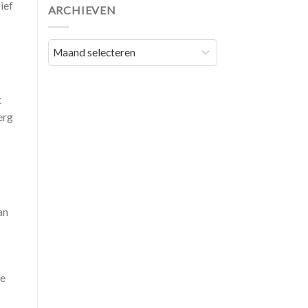
ief
ARCHIEVEN
Archieven
t
erg
an
ie