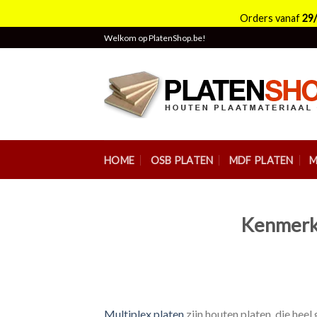
Orders vanaf
29
Skip
Welkom op PlatenShop.be!
to
content
HOME
OSB PLATEN
MDF PLATEN
M
Kenmerke
Multiplex platen
zijn houten platen, die heel 