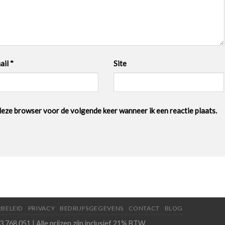
ail
*
Site
deze browser voor de volgende keer wanneer ik een reactie plaats.
BELEID
PRIVACY
BEDRIJFSGEGEVENS
CONTACT
BLOG
.768.051 | Alle prijzen zijn inclusief 21% BTW