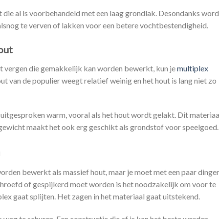
ant die al is voorbehandeld met een laag grondlak. Desondanks word
alsnog te verven of lakken voor een betere vochtbestendigheid.
out
rt vergen die gemakkelijk kan worden bewerkt, kun je
multiplex
t van de populier weegt relatief weinig en het hout is lang niet zo
s uitgesproken warm, vooral als het hout wordt gelakt. Dit materiaa
e gewicht maakt het ook erg geschikt als grondstof voor speelgoed.
n
worden bewerkt als massief hout, maar je moet met een paar dinge
schroefd of gespijkerd moet worden is het noodzakelijk om voor te
lex gaat splijten. Het zagen in het materiaal gaat uitstekend.
s weg te schuren. Een constructie die af is kan het beste worden